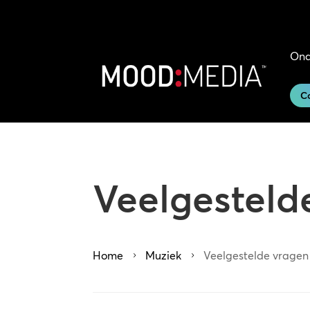
Ond
C
Veelgestelde
Home
Muziek
Veelgestelde vragen 
5
5