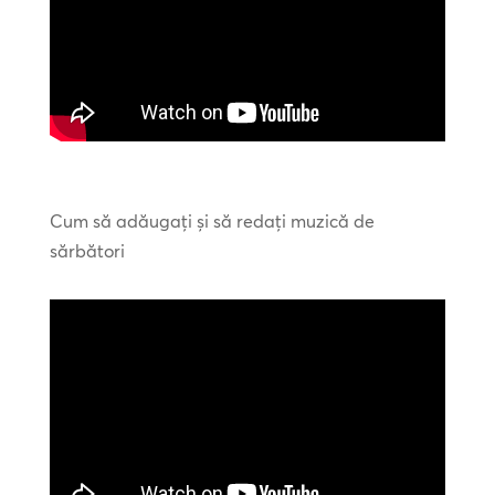
Cum să adăugați și să redați muzică de
sărbători