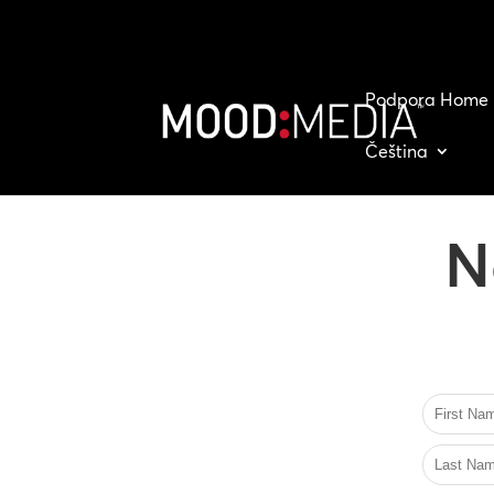
Podpora Home
Čeština
N