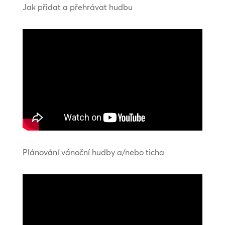
Jak přidat a přehrávat hudbu
Plánování vánoční hudby a/nebo ticha