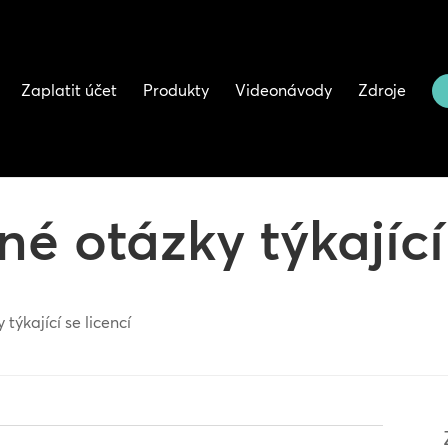
Zaplatit účet
Produkty
Videonávody
Zdroje
é otázky týkající 
týkající se licencí