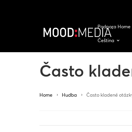
Podpora Home
Čeština
Často kladen
Home
Hudba
Často kladené otázky 
5
5