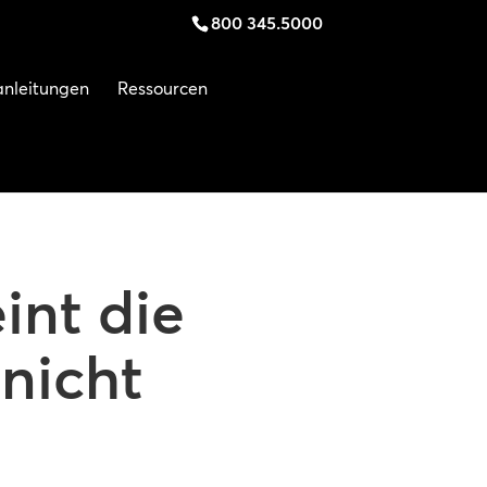
800 345.5000
anleitungen
Ressourcen
int die
nicht