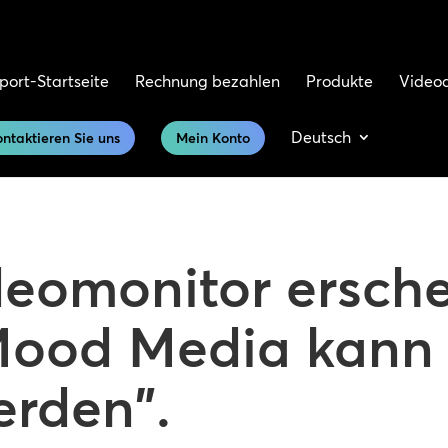
port-Startseite
Rechnung bezahlen
Produkte
Video
Deutsch
ntaktieren Sie uns
Mein Konto
eomonitor ersche
Mood Media kann 
erden".