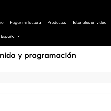
io
Pagar mi factura
Productos
Tutoriales en vídeo
Español
nido y programación