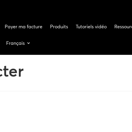
Payer ma facture
Produits
Tutoriels vidéo
Ressour
Français
ter