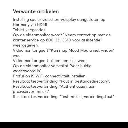
Verwante artikelen
Instelling speler via scherm/display aangesloten op
Harmony via HDMI
Tablet veegcodes
Op de videomonitor wordt "Neem contact op met de
klantenservice op 800-331-3340 voor assistentie"
weergegeven.
Videomonitor geeft "Kan map Mood Media niet vinden"
weer
Videomonitor geeft alleen een klok weer
Op de videomonitor verschijnt "Voer huidig
wachtwoord in".
Profusion iS WiFi-connectiviteit instellen
Resultaat testverbinding: "Fout in bestandsdirectory".
Resultaat testverbinding: "Authenticatie naar
proxyserver mislukt".
Resultaat testverbinding: "Test mislukt, verbindingsfout".