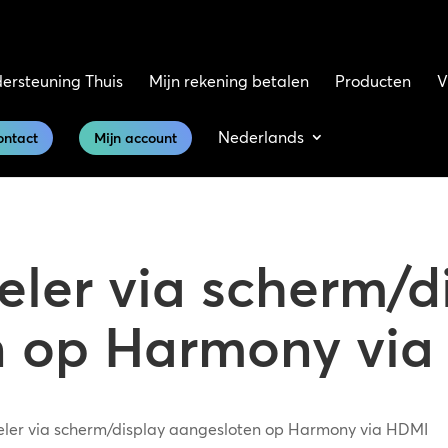
ersteuning Thuis
Mijn rekening betalen
Producten
V
Nederlands
ontact
Mijn account
peler via scherm/d
n op Harmony vi
speler via scherm/display aangesloten op Harmony via HDMI