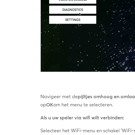
Navigeer met de
pijltjes omhoog en omla
op
OK
om het menu te selecteren.
Als u uw speler via wifi wilt verbinden:
Selecteer het WiFi-menu en schakel 'WiFi-st