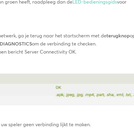
an groen heeft, raadpleeg dan de
LED-bedieningsgids
voor
 netwerk, ga je terug naar het startscherm met de
terugknop
o
DIAGNOSTICS
om de verbinding te checken.
roen bericht Server Connectivity OK.
s uw speler geen verbinding lijkt te maken.