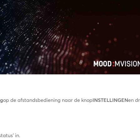
ag
op de afstandsbediening naar de knop
INSTELLINGEN
en d
atus' in.