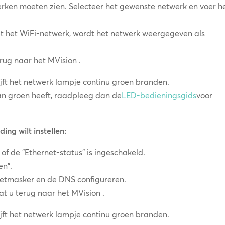
erken moeten zien. Selecteer het gewenste netwerk en voer h
et het WiFi-netwerk, wordt het netwerk weergegeven als
rug naar het MVision .
lijft het netwerk lampje continu groen branden.
an groen heeft, raadpleeg dan de
LED-bedieningsgids
voor
ng wilt instellen:
of de "Ethernet-status" is ingeschakeld.
en".
 netmasker en de DNS configureren.
at u terug naar het MVision .
lijft het netwerk lampje continu groen branden.