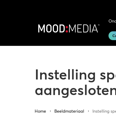
Ond
C
Instelling s
aangeslote
Home
Beeldmateriaal
Instelling 
5
5