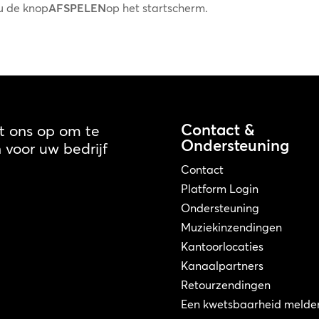
 u de knop
AFSPELEN
op het startscherm.
Contact &
 ons op om te
Ondersteuning
voor uw bedrijf
Contact
Platform Login
Ondersteuning
Muziekinzendingen
Kantoorlocaties
Kanaalpartners
Retourzendingen
Een kwetsbaarheid melde