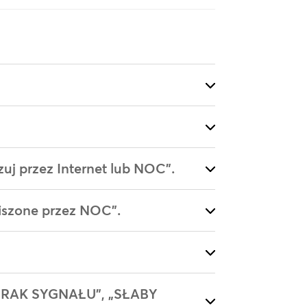
uj przez Internet lub NOC”.
iszone przez NOC”.
 „BRAK SYGNAŁU”, „SŁABY