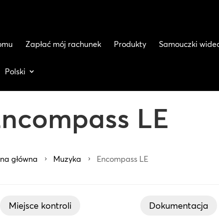
domu
Zapłać mój rachunek
Produkty
Samouczki wide
Polski
Encompass LE
ona główna
Muzyka
Encompass LE
5
5
Miejsce kontroli
Dokumentacja