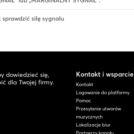
GNAŁ” lub „MARGINALNY SYGNAŁ”.
 sprawdzić siłę sygnału
Kontakt i wsparcie
by dowiedzieć się,
ć dla Twojej firmy.
Kontakt
Logowanie do platformy
Pomoc
Przesyłanie utworów
muzycznych
Lokalizacje biur
Partnerzy kanału