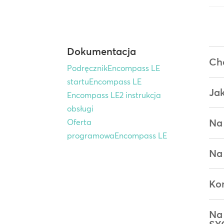
Dokumentacja
Ch
PodręcznikEncompass LE
startuEncompass LE
Ja
Encompass LE2 instrukcja
obsługi
Na 
Oferta
programowaEncompass LE
Na 
Kom
Na