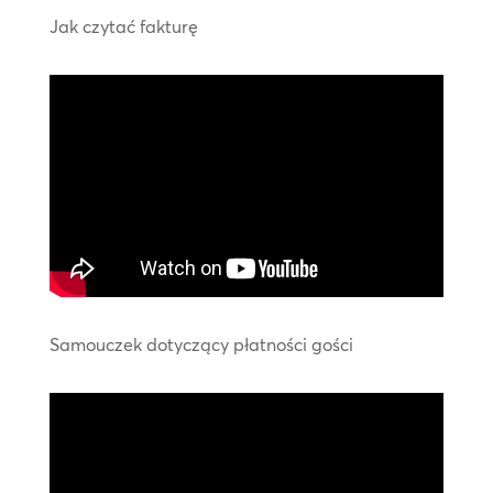
Jak czytać fakturę
Samouczek dotyczący płatności gości