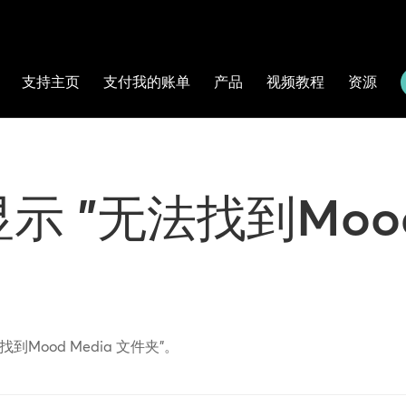
支持主页
支付我的账单
产品
视频教程
资源
 "无法找到Mood 
到Mood Media 文件夹"。