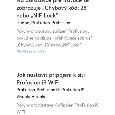
Na obrazovce přehrávače se
zobrazuje „Chybový kód: 28“
nebo „NIF Lock“
Hudba
,
ProFusion
,
ProFusion
Pokyny pro opravu zařízení ProFusion ,
pokud se na displeji přehrávače zobrazí
„Chybový kód: 28“ nebo „NIF Lock“
Přečtěte si více
Jak nastavit připojení k síti
Profusion iS WiFi
ProFusion
,
ProFusion iS
,
ProFusion iS
Visuals
,
Visuals
Pokyny pro nastavení připojení ProFusion iS
WiFi