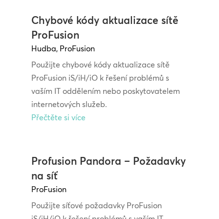
Chybové kódy aktualizace sítě
ProFusion
Hudba
,
ProFusion
Použijte chybové kódy aktualizace sítě
ProFusion iS/iH/iO k řešení problémů s
vaším IT oddělením nebo poskytovatelem
internetových služeb.
Přečtěte si více
Profusion Pandora – Požadavky
na síť
ProFusion
Použijte síťové požadavky ProFusion
iS/iH/iO k řešení problémů s vaším IT