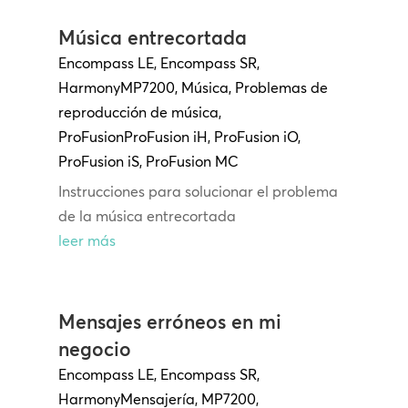
Música entrecortada
Encompass LE
,
Encompass SR
,
Harmony
MP7200
,
Música
,
Problemas de
reproducción de música
,
ProFusion
ProFusion
iH
,
ProFusion iO
,
ProFusion iS
,
ProFusion MC
Instrucciones para solucionar el problema
de la música entrecortada
leer más
Mensajes erróneos en mi
negocio
Encompass LE
,
Encompass SR
,
Harmony
Mensajería
,
MP7200
,