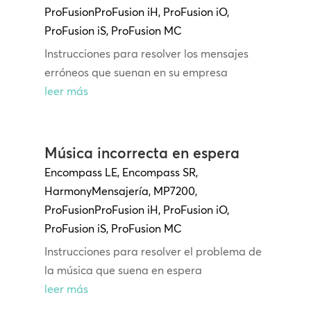
ProFusion
ProFusion
iH
,
ProFusion iO
,
ProFusion iS
,
ProFusion MC
Instrucciones para resolver los mensajes
erróneos que suenan en su empresa
leer más
Música incorrecta en espera
Encompass LE
,
Encompass SR
,
Harmony
Mensajería
,
MP7200
,
ProFusion
ProFusion
iH
,
ProFusion iO
,
ProFusion iS
,
ProFusion MC
Instrucciones para resolver el problema de
la música que suena en espera
leer más