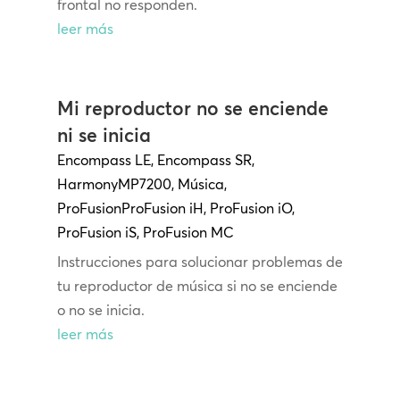
frontal no responden.
leer más
Mi reproductor no se enciende
ni se inicia
Encompass LE
,
Encompass SR
,
Harmony
MP7200
,
Música
,
ProFusion
ProFusion
iH
,
ProFusion iO
,
ProFusion iS
,
ProFusion MC
Instrucciones para solucionar problemas de
tu reproductor de música si no se enciende
o no se inicia.
leer más