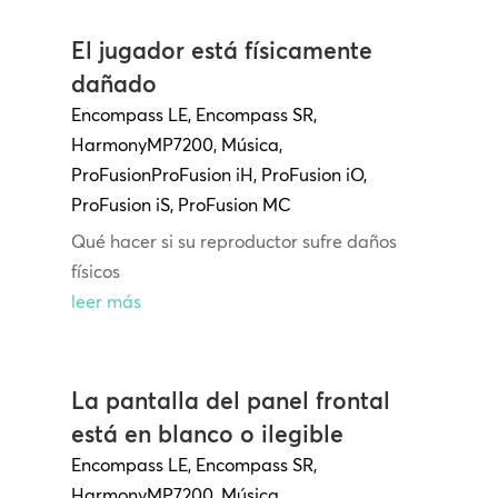
El jugador está físicamente
dañado
Encompass LE
,
Encompass SR
,
Harmony
MP7200
,
Música
,
ProFusion
ProFusion
iH
,
ProFusion iO
,
ProFusion iS
,
ProFusion MC
Qué hacer si su reproductor sufre daños
físicos
leer más
La pantalla del panel frontal
está en blanco o ilegible
Encompass LE
,
Encompass SR
,
Harmony
MP7200
,
Música
,