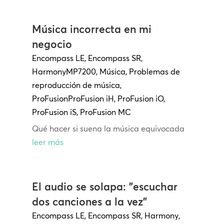
Música incorrecta en mi
negocio
Encompass LE
,
Encompass SR
,
Harmony
MP7200
,
Música
,
Problemas de
reproducción de música
,
ProFusion
ProFusion
iH
,
ProFusion iO
,
ProFusion iS
,
ProFusion MC
Qué hacer si suena la música equivocada
leer más
El audio se solapa: "escuchar
dos canciones a la vez"
Encompass LE
,
Encompass SR
,
Harmony
,