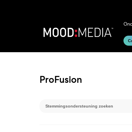
Ond
C
ProFusion