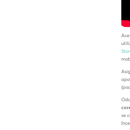
Aces
uti
Sto
mobi
Asi
apoi
(po
Odat
cor
se c
înc