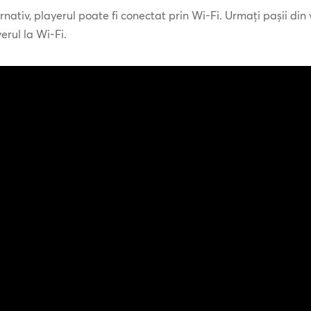
rnativ, playerul poate fi conectat prin Wi-Fi. Urmați pașii din
erul la Wi-Fi.