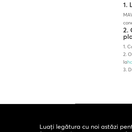
1.
MAV
cone
2.
pl
Co
Or
la
h
D
Luați legătura cu noi astăzi pen