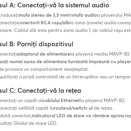
sul A: Conectați-vă la sistemul audio
troduceți
mufa stereo de 3,5 mm
în
mufa audio
a playerului M
onectați
conectorii RCA roșu/alb
la zona (zonele) audio cores
zoare. Cablul alb este pentru zona audio 1, iar cablul roșu es
ul B: Porniți dispozitivul
onectați
adaptorul de alimentare
la playerul media MAVP-B2 și
izați numai sursa de alimentare furnizată împreună cu player
te provoca un comportament neașteptat.
u
utilizați o priză controlată de un întrerupător sau un tempor
sul C: Conectați-vă la rețea
nectați un capăt al
cablului Ethernet
la playerul MAVP-B2.
onectați celălalt capăt la
routerul/switch-ul
de rețea.
dată conectat,
indicatorul LED de stare va rămâne aprins ro
ultați Ghidul de stare LED.