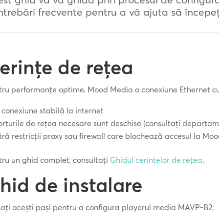
întrebări frecvente pentru a vă ajuta să începeți
erințe de rețea
tru performanțe optime, Mood Media o conexiune Ethernet cu f
 conexiune stabilă la internet
orturile de rețea necesare sunt deschise (consultați departam
ără restricții proxy sau firewall care blochează accesul la M
ru un ghid complet, consultați
Ghidul cerințelor de rețea
.
hid de instalare
ați acești pași pentru a configura playerul media MAVP-B2: