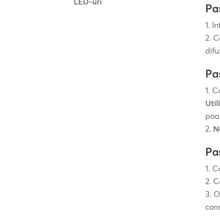
LED-uri
Pa
In
C
difu
Pas
C
Util
poa
N
Pa
Co
C
O
cons