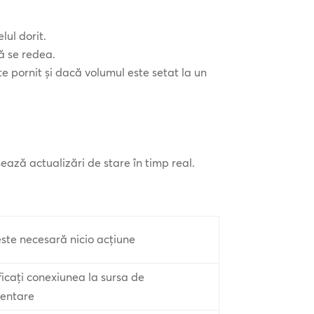
lul dorit.
ă se redea.
e pornit și dacă volumul este setat la un
ază actualizări de stare în timp real.
ste necesară nicio acțiune
ficați conexiunea la sursa de
mentare