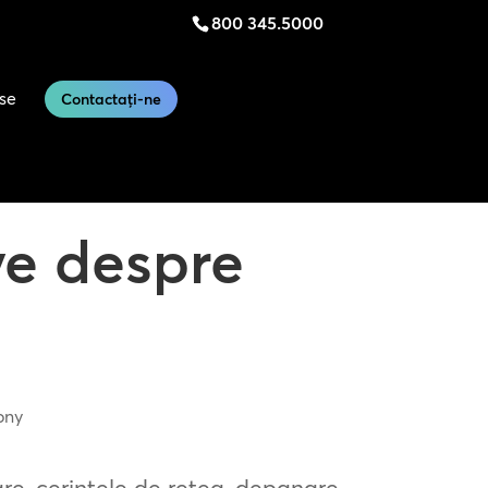
800 345.5000
se
Contactați-ne
ve despre
ony
re, cerințele de rețea, depanare