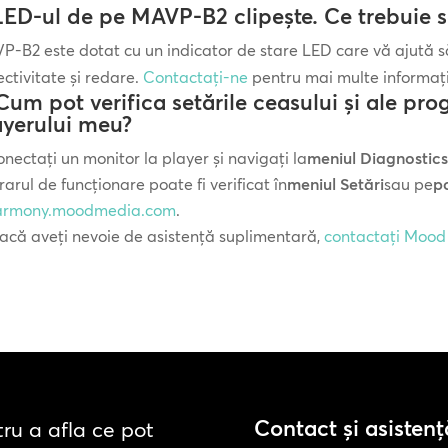
 LED-ul de pe MAVP-B2 clipește. Ce trebuie s
P-B2 este dotat cu un indicator de stare LED care vă ajută s
ctivitate și redare.
Contactați-ne
pentru mai multe informați
 Cum pot verifica setările ceasului și ale pr
ayerului meu?
nectați un monitor la player și navigați la
meniul Diagnostics
arul de funcționare poate fi verificat în
meniul Setări
sau pe
p
armony.moodmedia.com
.
acă aveți nevoie de asistență suplimentară,
contactați Moo
Contact și asistenț
tru a afla ce pot