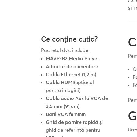
și 
C
Ce conține cutia?
Pachetul dvs. include:
Pen
MAVP-B2 Media Player
Adaptor de alimentare
O
Cablu Ethernet (1,2 m)
P
Cablu HDMI
(opțional
F
pentru imagini)
Cablu audio Aux la RCA de
Pent
3,5 mm (91 cm)
G
Baril RCA feminin
Ghid de pornire rapidă și
Urm
ghid de referință pentru