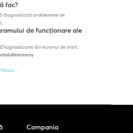
ă fac?
ă diagnosticați problemele de
i.
ogramului de funcționare ale
(Diagnosticare) din ecranul de start.
ortalulHarmony
d Media
.
ă
Compania