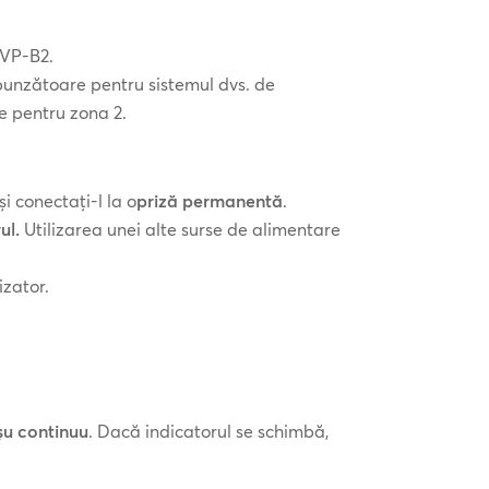
AVP-B2.
punzătoare pentru sistemul dvs. de
te pentru zona 2.
 conectați-l la o
priză permanentă
.
ul.
Utilizarea unei alte surse de alimentare
izator.
șu continuu
. Dacă indicatorul se schimbă,