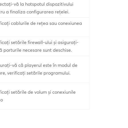
ctați-vă la hotspotul dispozitivului
ru a finaliza configurarea rețelei.
ficați cablurile de rețea sau conexiunea
i
ficați setările firewall-ului și asigurați-
ă porturile necesare sunt deschise.
urați-vă că playerul este în modul de
re, verificați setările programului.
ficați setările de volum și conexiunile
io