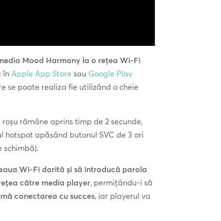
 media Mood Harmony la o rețea Wi-Fi
 în
Apple App Store
sau
Google Play
re se poate realiza fie utilizând o cheie
 roșu rămâne aprins timp de 2 secunde,
dul hotspot apăsând butonul SVC de 3 ori
e schimbă).
eaua Wi-Fi dorită și să introducă parola
 rețea către media player
, permițându-i să
rmă conectarea cu succes
, iar playerul va