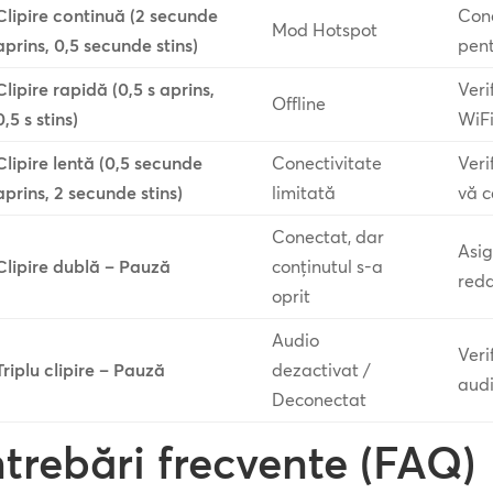
Clipire continuă (2 secunde
Cone
Mod Hotspot
aprins, 0,5 secunde stins)
pent
Clipire rapidă (0,5 s aprins,
Veri
Offline
0,5 s stins)
WiF
Clipire lentă (0,5 secunde
Conectivitate
Veri
aprins, 2 secunde stins)
limitată
vă c
Conectat, dar
Asig
Clipire dublă – Pauză
conținutul s-a
reda
oprit
Audio
Veri
Triplu clipire – Pauză
dezactivat /
aud
Deconectat
ntrebări frecvente (FAQ)