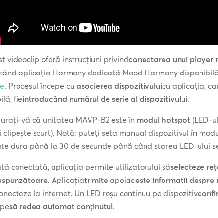
t videoclip oferă instrucțiuni privind
conectarea unui player
lizând aplicația Harmony dedicată Mood Harmony disponibilă
re
. Procesul începe cu
asocierea dispozitivului
cu aplicația, ca
lă, fie
introducând numărul de serie al dispozitivului
.
gurați-vă că unitatea MAVP-B2 este în
modul hotspot
(LED-ul
 clipește scurt). Notă: puteți seta manual dispozitivul în mo
ate dura până la 30 de secunde până când starea LED-ului s
ă conectată, aplicația permite utilizatorului să
selecteze reț
espunzătoare
. Aplicația
trimite
apoi
aceste informații despre
onecteze la internet. Un LED roșu continuu pe dispozitiv
confi
epe
să redea automat conținutul
.