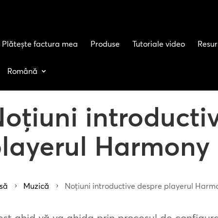
Plătește factura mea
Produse
Tutoriale video
Resur
Română
oțiuni introducti
layerul Harmony
să
Muzică
Noțiuni introductive despre playerul Harm
5
5
st ghid vă va ghida prin procesul de configura