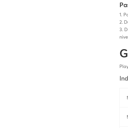
Pas
Po
D
D
nive
G
Play
In