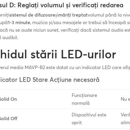
ul D: Reglați volumul și verificați redarea
rniți
sistemul de difuzoare
și
măriți treptat
volumul până la nive
upă
1-3 minute
, muzica și/sau mesajele ar trebui să înceapă s
acă nu se aude niciun sunet, verificați dacă sistemul audio est
l audibil.
hidul stării LED-urilor
erul media MAVP-B2 este dotat cu un indicator LED care afișe
dicator LED Stare Acțiune necesară
Funcționare
Solid On
Nu e
normală
Dispozitivul este
Veri
Solid Off
oprit
ali