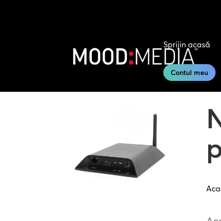
Sprijin acasă
Contul meu
N
p
Aca
Ace