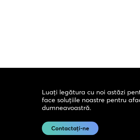
Luați legătura cu noi astăzi pen
face soluțiile noastre pentru af
dumneavoastră.
Contactați-ne