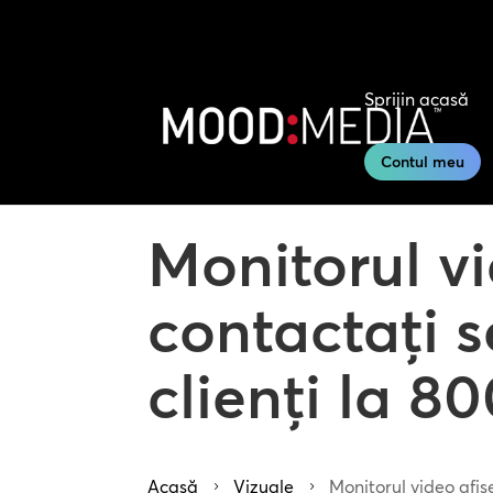
Sprijin acasă
Contul meu
Monitorul v
contactați s
clienți la 8
Acasă
Vizuale
Monitorul video afiș
5
5