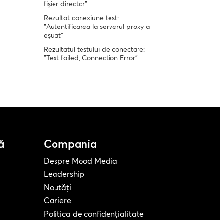
fișier director"
Rezultat conexiune test:
"Autentificarea la serverul proxy a
eșuat"
Rezultatul testului de conectare:
"Test failed, Connection Error"
ă
Compania
Despre Mood Media
Leadership
Noutăți
Cariere
Politica de confidențialitate