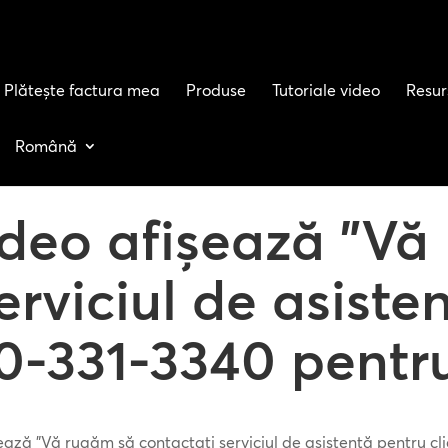
Plătește factura mea
Produse
Tutoriale video
Resur
Română
ideo afișează "Vă
erviciul de asiste
00-331-3340 pentr
ează "Vă rugăm să contactați serviciul de asistență pentru cl