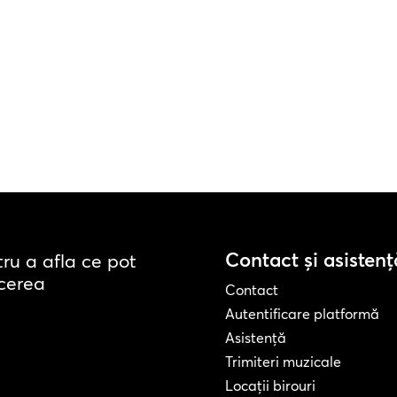
Contact și asistenț
tru a afla ce pot
acerea
Contact
Autentificare platformă
Asistență
Trimiteri muzicale
Locații birouri