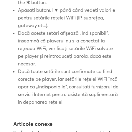
the ✱ button.
Apăsați butonul ▼ până când vedeți valorile
pentru setările rețelei WiFi (IP, subrețea,
gateway etc.).
Dacă aceste setări afișează „Indisponibil”,
înseamnă că playerul nu s-a conectat la
rețeaua WiFi; verificați setările WiFi salvate
pe player și reintroduceți parola, dacă este
necesar.
Dacă toate setările sunt confirmate ca fiind
corecte pe player, iar setările rețelei WiFi încă
apar ca „Indisponibile”, consultați furnizorul de
servicii Internet pentru asistență suplimentară
în depanarea rețelei.
Articole conexe