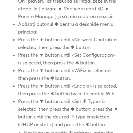
ON; playerul ar trebui să se inițializeze în trei
etape (Inițializare ► Verificare card SD ►
Pornire Manager) și să reia redarea muzicii.
Apăsați butonul ✱ pentru a deschide meniul
principal.
Press the ▼ button until <Network Control> is
selected, then press the ✱ button.
Press the ▼ button until <Set Configuration>
is selected, then press the ✱ button.
Press the ▼ button until <WiFi> is selected,
then press the ✱ button.
Press the ▼ button until <Enable> is selected,
then press the ✱ button twice to enable WiFi.
Press the ▼ button until <Set IP Type> is
selected, then press the ✱ button; press the ▼
button until the desired IP type is selected
(DHCP or static) and press the ✱ button.
If setting up a static IP address, enter the