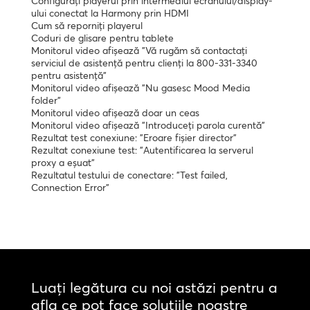
Configurați playerul prin intermediul ecranului/display-
ului conectat la Harmony prin HDMI
Cum să reporniți playerul
Coduri de glisare pentru tablete
Monitorul video afișează "Vă rugăm să contactați
serviciul de asistență pentru clienți la 800-331-3340
pentru asistență"
Monitorul video afișează "Nu gasesc Mood Media
folder"
Monitorul video afișează doar un ceas
Monitorul video afișează "Introduceți parola curentă"
Rezultat test conexiune: "Eroare fișier director"
Rezultat conexiune test: "Autentificarea la serverul
proxy a eșuat"
Rezultatul testului de conectare: "Test failed,
Connection Error"
Luați legătura cu noi astăzi pentru a
afla ce pot face soluțiile noastre