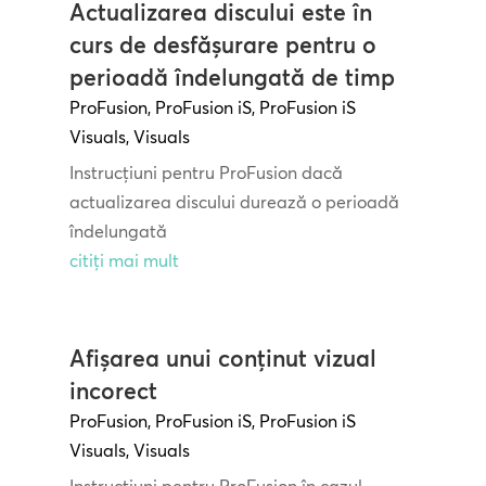
Actualizarea discului este în
curs de desfășurare pentru o
perioadă îndelungată de timp
ProFusion
,
ProFusion iS
,
ProFusion iS
Visuals
,
Visuals
Instrucțiuni pentru ProFusion dacă
actualizarea discului durează o perioadă
îndelungată
citiți mai mult
Afișarea unui conținut vizual
incorect
ProFusion
,
ProFusion iS
,
ProFusion iS
Visuals
,
Visuals
Instrucțiuni pentru ProFusion în cazul