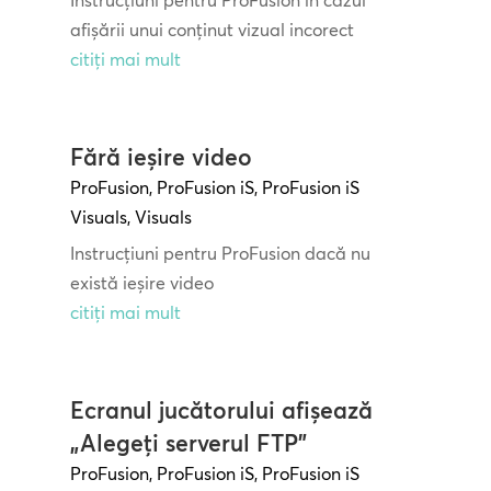
afișării unui conținut vizual incorect
citiți mai mult
Fără ieșire video
ProFusion
,
ProFusion iS
,
ProFusion iS
Visuals
,
Visuals
Instrucțiuni pentru ProFusion dacă nu
există ieșire video
citiți mai mult
Ecranul jucătorului afișează
„Alegeți serverul FTP”
ProFusion
,
ProFusion iS
,
ProFusion iS