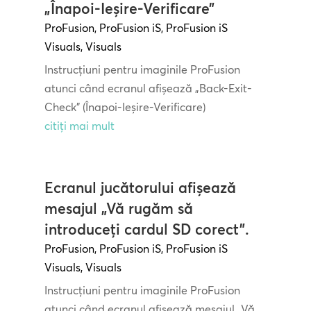
„Înapoi-Ieșire-Verificare”
ProFusion
,
ProFusion iS
,
ProFusion iS
Visuals
,
Visuals
Instrucțiuni pentru imaginile ProFusion
atunci când ecranul afișează „Back-Exit-
Check” (Înapoi-Ieșire-Verificare)
citiți mai mult
Ecranul jucătorului afișează
mesajul „Vă rugăm să
introduceți cardul SD corect”.
ProFusion
,
ProFusion iS
,
ProFusion iS
Visuals
,
Visuals
Instrucțiuni pentru imaginile ProFusion
atunci când ecranul afișează mesajul „Vă