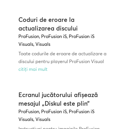
Coduri de eroare la
actualizarea discului
ProFusion
,
ProFusion iS
,
ProFusion iS
Visuals
,
Visuals
Toate codurile de eroare de actualizare a
discului pentru playerul ProFusion Visual
citiți mai mult
Ecranul jucătorului afișează
mesajul „Diskul este plin”
ProFusion
,
ProFusion iS
,
ProFusion iS
Visuals
,
Visuals
Instrucțiuni pentru imaginile ProFusion