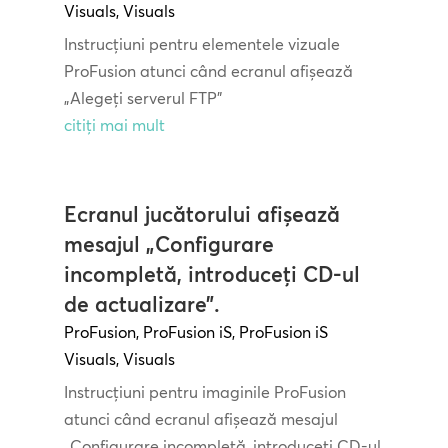
Visuals
,
Visuals
Instrucțiuni pentru elementele vizuale
ProFusion atunci când ecranul afișează
„Alegeți serverul FTP”
citiți mai mult
Ecranul jucătorului afișează
mesajul „Configurare
incompletă, introduceți CD-ul
de actualizare”.
ProFusion
,
ProFusion iS
,
ProFusion iS
Visuals
,
Visuals
Instrucțiuni pentru imaginile ProFusion
atunci când ecranul afișează mesajul
„Configurare incompletă, introduceți CD-ul