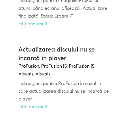
Instrucțiuni pentru imaginile ProFusion
atunci când ecranul afișează „Actualizare
finalizată, Stare: Eroare 7”
citiți mai mult
Actualizarea discului nu se
încarcă în player
ProFusion
,
ProFusion iS
,
ProFusion iS
Visuals
,
Visuals
Instrucțiuni pentru ProFusion în cazul în
care actualizarea discului nu se încarcă pe
player.
citiți mai mult