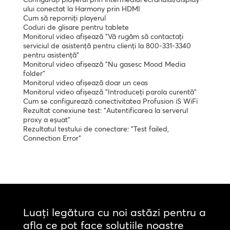
ului conectat la Harmony prin HDMI
Cum să reporniți playerul
Coduri de glisare pentru tablete
Monitorul video afișează "Vă rugăm să contactați
serviciul de asistență pentru clienți la 800-331-3340
pentru asistență"
Monitorul video afișează "Nu gasesc Mood Media
folder"
Monitorul video afișează doar un ceas
Monitorul video afișează "Introduceți parola curentă"
Cum se configurează conectivitatea Profusion iS WiFi
Rezultat conexiune test: "Autentificarea la serverul
proxy a eșuat"
Rezultatul testului de conectare: "Test failed,
Connection Error"
Luați legătura cu noi astăzi pentru a
afla ce pot face soluțiile noastre