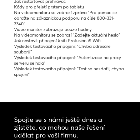
Jak restartovat přehrávač
Kódy pro přejetí prstem po tabletu
Na videomonitoru se zobrazí zpráva "Pro pomoc se
obraťte na zákaznickou podporu na čísle 800-331-
3340".
Video monitor zobrazuje pouze hodiny
Na videomonitoru se zobrazí "Zadejte aktuální heslo"
Jak nastavit připojení k síti Profusion iS WiFi
Výsledek testovacího připojení: "Chyba adresáře
souborů"
Výsledek testovacího připojení: "Autentizace na proxy
serveru selhala"
Výsledek testovacího připojení: "Test se nezdařil, chyba
spojení"
Spojte se s námi ještě dnes a
zjistěte, co mohou naše řešení
udělat pro vaši firmu.