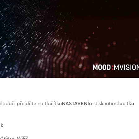
ladači přejděte na tlačítko
NASTAVENÍ
a stisknutím
tlačítka
i:
“ (Stav WiFi).