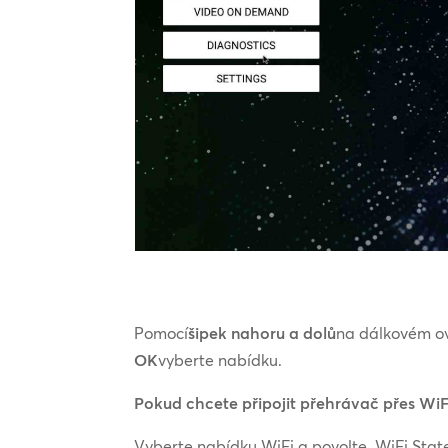
Pomocí
šipek nahoru a dolů
na dálkovém ov
OK
vyberte nabídku.
Pokud chcete připojit přehrávač přes WiF
Vyberte nabídku WiFi a povolte „WiFi State