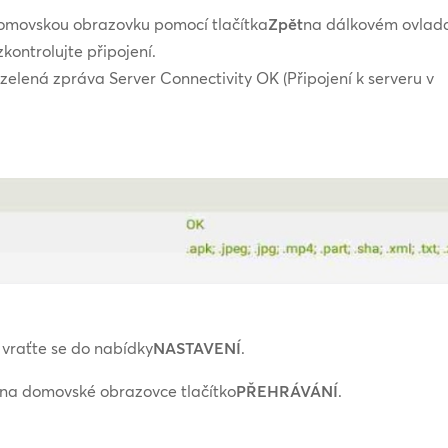
 domovskou obrazovku pomocí tlačítka
Zpět
na dálkovém ovlad
zkontrolujte připojení.
 zelená zpráva Server Connectivity OK (Připojení k serveru v
 vraťte se do nabídky
NASTAVENÍ
.
 na domovské obrazovce tlačítko
PŘEHRÁVÁNÍ
.