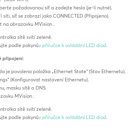
erte požadovanou síť a zadejte heslo (je-li nutné).
i síti, síť se zobrazí jako CONNECTED (Připojeno).
t na obrazovku MVision .
trolka sítě svítí zeleně.
pujte podle pokynů
v příručce k ovládání LED diod
.
 připojení:
da je povolena položka „Ethernet State“ (Stav Ethernetu).
ngs“ (Konfigurovat nastavení Ethernetu).
nu, masku sítě a DNS.
zovku MVision .
trolka sítě svítí zeleně.
pujte podle pokynů
v příručce k ovládání LED diod
.