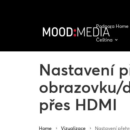
Podpora Home
Čeština
Nastavení p
obrazovku/d
přes HDMI
Home
Vizualizace
Nastavení přehr
5
5