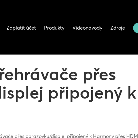
Zaplatit účet
Produkty
Videonávody
Zdroje
řehrávače přes
isplej připojený
ávače přes obrazovku/displej připojený k Harmony přes HDM