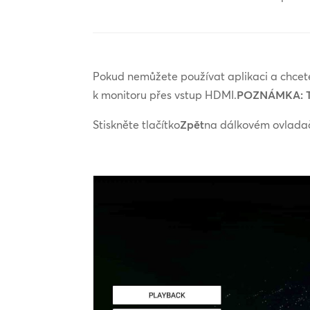
Pokud nemůžete používat aplikaci a chcete
k monitoru přes vstup HDMI.
POZNÁMKA: T
Stiskněte tlačítko
Zpět
na dálkovém ovlada