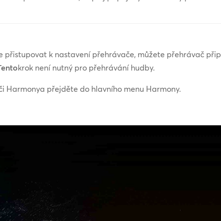
 přistupovat k nastavení přehrávače, můžete přehrávač přip
ento
krok není nutný pro přehrávání hudby.
či Harmonya přejděte do hlavního menu Harmony.