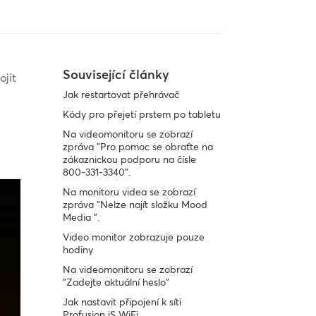
Související články
ojit
Jak restartovat přehrávač
Kódy pro přejetí prstem po tabletu
Na videomonitoru se zobrazí
zpráva "Pro pomoc se obraťte na
zákaznickou podporu na čísle
800-331-3340".
Na monitoru videa se zobrazí
zpráva "Nelze najít složku Mood
Media ".
Video monitor zobrazuje pouze
hodiny
Na videomonitoru se zobrazí
"Zadejte aktuální heslo"
Jak nastavit připojení k síti
Profusion iS WiFi