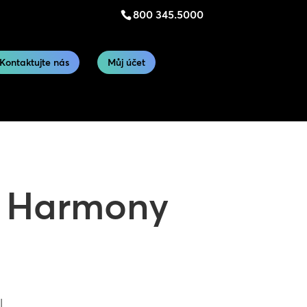
800 345.5000
Kontaktujte nás
Můj účet
 k Harmony
I