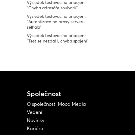
Výsledek testovacího připojení:
"Chyba adresáře souborů"
Výsledek testovacího připojení:
"Autentizace na proxy serveru
selhala"
Výsledek testovacího připojení:
"Test se nezdařil, chyba spojení"
a
Společnost
O společnosti Mood Media
Vedení
Novinky
Kariéra