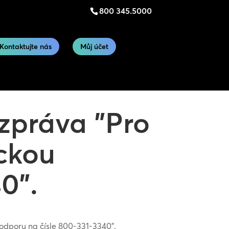
800 345.5000
Kontaktujte nás
Můj účet
zpráva "Pro
ckou
0".
odporu na čísle 800-331-3340".