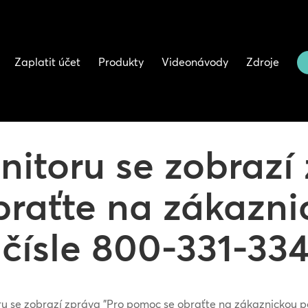
Zaplatit účet
Produkty
Videonávody
Zdroje
itoru se zobrazí 
raťte na zákazni
čísle 800-331-334
u se zobrazí zpráva "Pro pomoc se obraťte na zákaznickou p