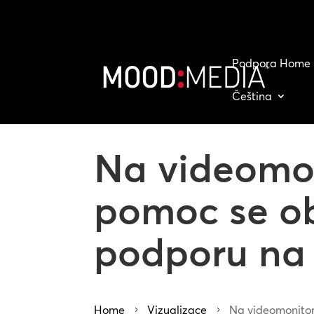
Podpora Home
Čeština
Na videomon
pomoc se ob
podporu na 
Home
Vizualizace
Na videomonitor
5
5