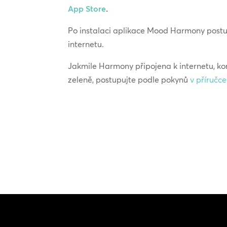
App Store
.
Po instalaci aplikace Mood Harmony postu
internetu.
Jakmile Harmony připojena k internetu, kont
zeleně, postupujte podle pokynů
v příručc