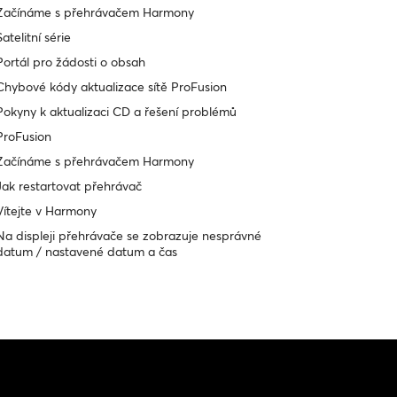
Začínáme s přehrávačem Harmony
Satelitní série
Portál pro žádosti o obsah
Chybové kódy aktualizace sítě ProFusion
Pokyny k aktualizaci CD a řešení problémů
ProFusion
Začínáme s přehrávačem Harmony
Jak restartovat přehrávač
Vítejte v Harmony
Na displeji přehrávače se zobrazuje nesprávné
datum / nastavené datum a čas