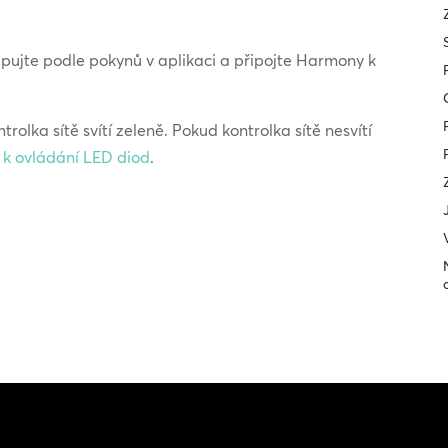
pujte podle pokynů v aplikaci a připojte Harmony k
rolka sítě svítí zeleně. Pokud kontrolka sítě nesvítí
e k ovládání LED diod
.