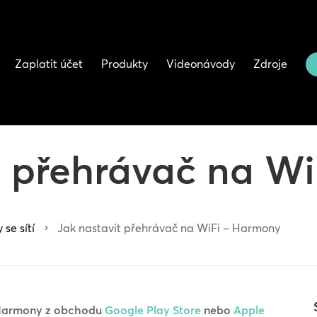
Zaplatit účet
Produkty
Videonávody
Zdroje
t přehrávač na Wi
se sítí
Jak nastavit přehrávač na WiFi – Harmony
5
 Harmony z obchodu
Google Play Store
nebo
Apple