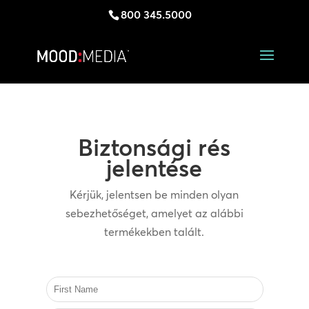
800 345.5000
Biztonsági rés
jelentése
Kérjük, jelentsen be minden olyan
sebezhetőséget, amelyet az alábbi
termékekben talált.