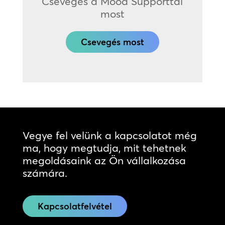
Csevegés a Mood Supporttal
most
Csevegés most
Vegye fel velünk a kapcsolatot még
ma, hogy megtudja, mit tehetnek
megoldásaink az Ön vállalkozása
számára.
Kapcsolatfelvétel