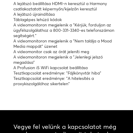
A lejátszó beállítása HDMI-n keresztül a Harmony
csatlakoztatott képernyőn/kijelzőn keresztül
A lejátszó újraindítása
Táblagépes lehúzó kódok
A videomonitoron megjelenik a "Kérjük, forduljon az
ügyfélszolgálathoz a 800-331-3340-es telefonszámon
segítségért."
A videomonitoron megjelenik a "Nem találja a Mood
Media mappát" üzenet
A videomonitor csak az órát jeleníti meg
A videomonitoron megjelenik a "Jelenlegi jelszó
megadása"
A Profusion iS WiFi kapcsolat beállítása
Tesztkapcsolat eredménye: "Fájlkönyvtár hiba"
Tesztkapcsolat eredménye: "A hitelesítés a
proxykiszolgálóhoz sikertelen"
Vegye fel velünk a kapcsolatot még