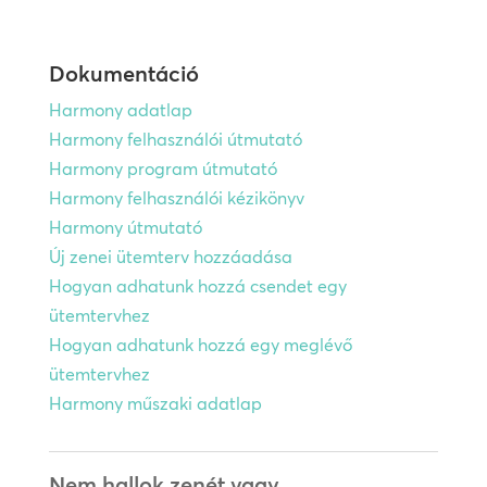
Dokumentáció
Harmony adatlap
Harmony felhasználói útmutató
Harmony program útmutató
Harmony felhasználói kézikönyv
Harmony útmutató
Új zenei ütemterv hozzáadása
Hogyan adhatunk hozzá csendet egy
ütemtervhez
Hogyan adhatunk hozzá egy meglévő
ütemtervhez
Harmony műszaki adatlap
Nem hallok zenét vagy