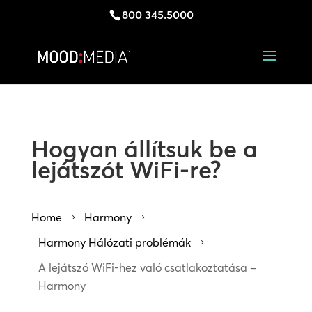
800 345.5000
Hogyan állítsuk be a
lejátszót WiFi-re?
Home
Harmony
5
5
Harmony Hálózati problémák
5
A lejátszó WiFi-hez való csatlakoztatása –
Harmony