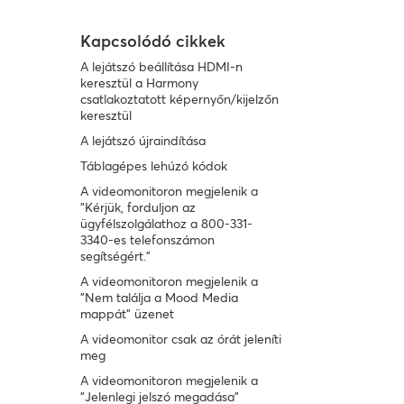
Kapcsolódó cikkek
A lejátszó beállítása HDMI-n
keresztül a Harmony
csatlakoztatott képernyőn/kijelzőn
keresztül
A lejátszó újraindítása
Táblagépes lehúzó kódok
A videomonitoron megjelenik a
"Kérjük, forduljon az
ügyfélszolgálathoz a 800-331-
3340-es telefonszámon
segítségért."
A videomonitoron megjelenik a
"Nem találja a Mood Media
mappát" üzenet
A videomonitor csak az órát jeleníti
meg
A videomonitoron megjelenik a
"Jelenlegi jelszó megadása"