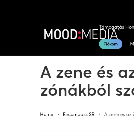
Támogatás Ho
M
Fiókom
A zene és a
zónákból sz
Home
Encompass SR
A zene és az 
5
5