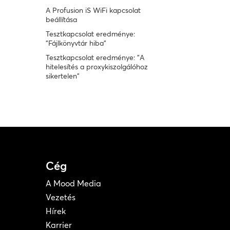
A Profusion iS WiFi kapcsolat
beállítása
Tesztkapcsolat eredménye:
"Fájlkönyvtár hiba"
Tesztkapcsolat eredménye: "A
hitelesítés a proxykiszolgálóhoz
sikertelen"
Cég
A Mood Media
Vezetés
Hírek
Karrier