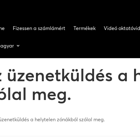
me
Fizessen a számlámért
Termékek
Videó oktatóvi
agyar
z üzenetküldés a 
ólal meg.
üzenetküldés a helytelen zónákból szólal meg.