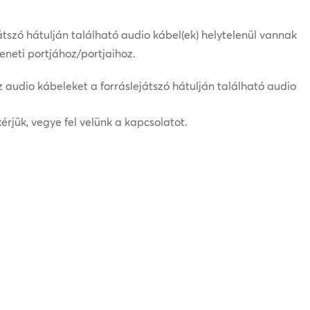
átszó hátulján található audio kábel(ek) helytelenül vannak
neti portjához/portjaihoz.
z audio kábeleket a forráslejátszó hátulján található audio
rjük, vegye fel velünk a kapcsolatot.