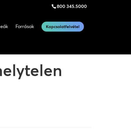
800 345.5000
deók
Források
Kapcsolatfelvétel
helytelen