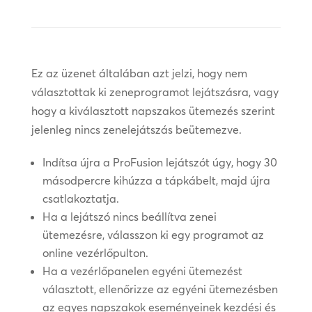
Ez az üzenet általában azt jelzi, hogy nem
választottak ki zeneprogramot lejátszásra, vagy
hogy a kiválasztott napszakos ütemezés szerint
jelenleg nincs zenelejátszás beütemezve.
Indítsa újra a ProFusion lejátszót úgy, hogy 30
másodpercre kihúzza a tápkábelt, majd újra
csatlakoztatja.
Ha a lejátszó nincs beállítva zenei
ütemezésre, válasszon ki egy programot az
online vezérlőpulton.
Ha a vezérlőpanelen egyéni ütemezést
választott, ellenőrizze az egyéni ütemezésben
az egyes napszakok eseményeinek kezdési és