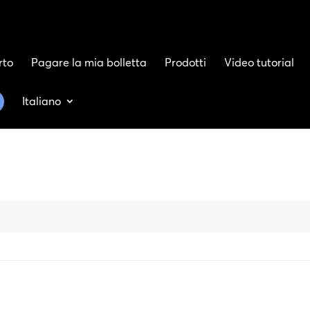
rto
Pagare la mia bolletta
Prodotti
Video tutorial
Italiano