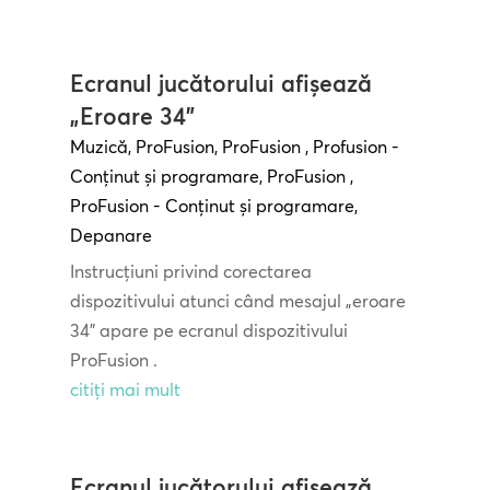
Ecranul jucătorului afișează
„Eroare 34”
Muzică
,
ProFusion
,
ProFusion
,
Profusion -
Conținut și programare
,
ProFusion
,
ProFusion - Conținut și programare
,
Depanare
Instrucțiuni privind corectarea
dispozitivului atunci când mesajul „eroare
34” apare pe ecranul dispozitivului
ProFusion .
citiți mai mult
Ecranul jucătorului afișează