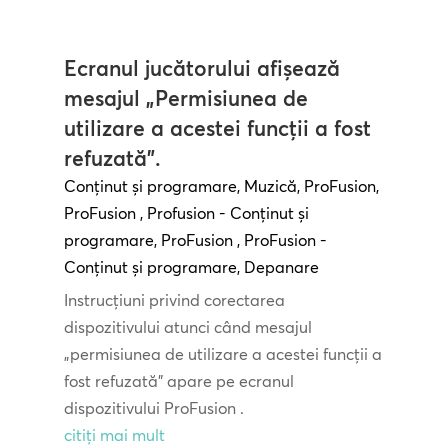
Ecranul jucătorului afișează
mesajul „Permisiunea de
utilizare a acestei funcții a fost
refuzată”.
Conținut și programare
,
Muzică
,
ProFusion
,
ProFusion
,
Profusion - Conținut și
programare
,
ProFusion
,
ProFusion -
Conținut și programare
,
Depanare
Instrucțiuni privind corectarea
dispozitivului atunci când mesajul
„permisiunea de utilizare a acestei funcții a
fost refuzată” apare pe ecranul
dispozitivului ProFusion .
citiți mai mult