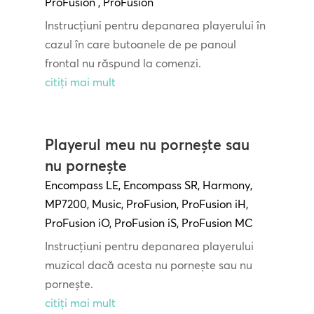
ProFusion
,
ProFusion
Instrucțiuni pentru depanarea playerului în
cazul în care butoanele de pe panoul
frontal nu răspund la comenzi.
citiți mai mult
Playerul meu nu pornește sau
nu pornește
Encompass LE
,
Encompass SR
,
Harmony
,
MP7200
,
Music
,
ProFusion
,
ProFusion iH
,
ProFusion iO
,
ProFusion iS
,
ProFusion MC
Instrucțiuni pentru depanarea playerului
muzical dacă acesta nu pornește sau nu
pornește.
citiți mai mult