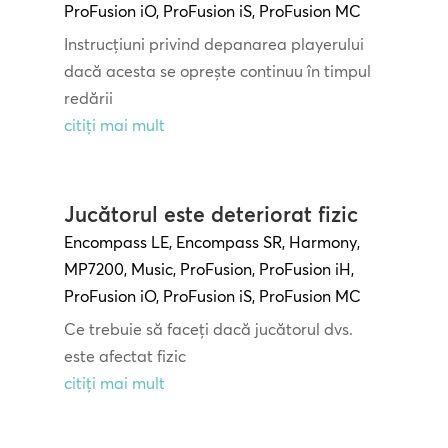
ProFusion iO
,
ProFusion iS
,
ProFusion MC
Instrucțiuni privind depanarea playerului
dacă acesta se oprește continuu în timpul
redării
citiți mai mult
Jucătorul este deteriorat fizic
Encompass LE
,
Encompass SR
,
Harmony
,
MP7200
,
Music
,
ProFusion
,
ProFusion iH
,
ProFusion iO
,
ProFusion iS
,
ProFusion MC
Ce trebuie să faceți dacă jucătorul dvs.
este afectat fizic
citiți mai mult