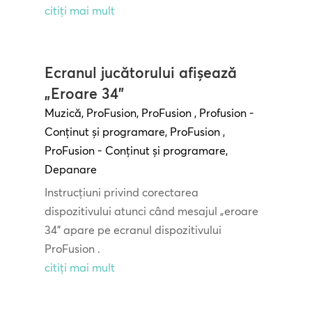
citiți mai mult
Ecranul jucătorului afișează
„Eroare 34”
Muzică
,
ProFusion
,
ProFusion
,
Profusion -
Conținut și programare
,
ProFusion
,
ProFusion - Conținut și programare
,
Depanare
Instrucțiuni privind corectarea
dispozitivului atunci când mesajul „eroare
34” apare pe ecranul dispozitivului
ProFusion .
citiți mai mult