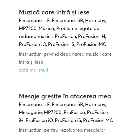
Muzică care intră și iese
Encompass LE
,
Encompass SR
,
Harmony
,
MP7200
,
Muzică
,
Probleme legate de
redarea muzicii
,
ProFusion
,
ProFusion iH
,
ProFusion iO
,
ProFusion iS
,
ProFusion MC
Instrucțiuni privind depanarea muzicii care
intră și iese
citiți mai mult
Mesaje greșite în afacerea mea
Encompass LE
,
Encompass SR
,
Harmony
,
Mesagerie
,
MP7200
,
ProFusion
,
ProFusion
iH
,
ProFusion iO
,
ProFusion iS
,
ProFusion MC
Instrucțiuni pentru rezolvarea mesajelor