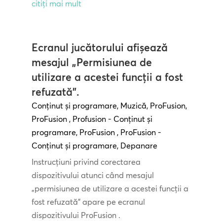
citiți mai mult
Ecranul jucătorului afișează
mesajul „Permisiunea de
utilizare a acestei funcții a fost
refuzată”.
Conținut și programare
,
Muzică
,
ProFusion
,
ProFusion
,
Profusion - Conținut și
programare
,
ProFusion
,
ProFusion -
Conținut și programare
,
Depanare
Instrucțiuni privind corectarea
dispozitivului atunci când mesajul
„permisiunea de utilizare a acestei funcții a
fost refuzată” apare pe ecranul
dispozitivului ProFusion .