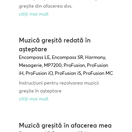
greșite din afacerea dvs.
citiți mai mult
Muzică greșită redată în
așteptare
Encompass LE
,
Encompass SR
,
Harmony
,
Mesagerie
,
MP7200
,
ProFusion
,
ProFusion
iH
,
ProFusion iO
,
ProFusion iS
,
ProFusion MC
Instrucțiuni pentru rezolvarea muzicii
greșite în așteptare
citiți mai mult
Muzică greșită în afacerea mea