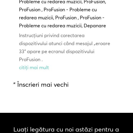
Probleme cu redarea muzicii
,
ProFusion
,
ProFusion
,
ProFusion - Probleme cu
redarea muzicii
,
ProFusion
,
ProFusion -
Probleme cu redarea muzicii
,
Depanare
Instrucțiuni privind corectarea
dispozitivului atunci când mesajul „eroare
33” apare pe ecranul dispozitivului
ProFusion .
citiți mai mult
" Înscrieri mai vechi
Luați legătura cu noi astăzi pentru a