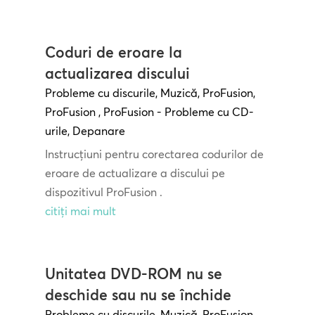
Coduri de eroare la
actualizarea discului
Probleme cu discurile
,
Muzică
,
ProFusion
,
ProFusion
,
ProFusion - Probleme cu CD-
urile
,
Depanare
Instrucțiuni pentru corectarea codurilor de
eroare de actualizare a discului pe
dispozitivul ProFusion .
citiți mai mult
Unitatea DVD-ROM nu se
deschide sau nu se închide
Probleme cu discurile
,
Muzică
,
ProFusion
,