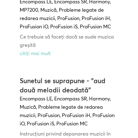
Encompass LE
,
Encompass SR
,
Harmony
,
MP7200
,
Muzică
,
Probleme legate de
redarea muzicii
,
ProFusion
,
ProFusion iH
,
ProFusion iO
,
ProFusion iS
,
ProFusion MC
Ce trebuie să faceți dacă se aude muzica
greșită
citiți mai mult
Sunetul se suprapune - "aud
două melodii deodată"
Encompass LE
,
Encompass SR
,
Harmony
,
Muzică
,
Probleme legate de redarea
muzicii
,
ProFusion
,
ProFusion iH
,
ProFusion
iO
,
ProFusion iS
,
ProFusion MC
Instrucțiuni privind depanarea muzicii în