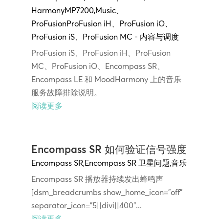
Harmony
MP7200
,
Music
、
ProFusion
ProFusion iH
、
ProFusion
iO
、
ProFusion
iS
、
ProFusion MC - 内容与调度
ProFusion iS、ProFusion iH、ProFusion
MC、ProFusion iO、Encompass SR、
Encompass LE 和 MoodHarmony 上的音乐
服务故障排除说明。
阅读更多
Encompass SR 如何验证信号强度
Encompass SR
,
Encompass SR 卫星问题
,
音乐
Encompass SR 播放器持续发出蜂鸣声
[dsm_breadcrumbs show_home_icon="off"
separator_icon="5||divi||400"...
阅读更多