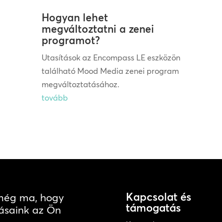
Hogyan lehet
megváltoztatni a zenei
programot?
Utasítások az Encompass LE eszközön
található Mood Media zenei program
megváltoztatásához.
tovább
Kapcsolat és
 még ma, hogy
támogatás
ásaink az Ön