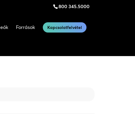
800 345.5000
deók
Források
Kapcsolatfelvétel