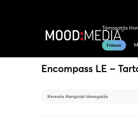
Támogatás Ho
M
Fiókom
Encompass LE – Tart