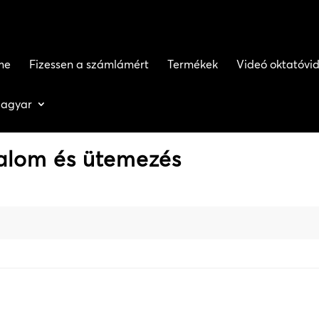
me
Fizessen a számlámért
Termékek
Videó oktatóvi
agyar
alom és ütemezés