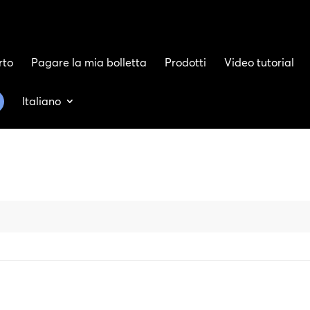
rto
Pagare la mia bolletta
Prodotti
Video tutorial
Italiano