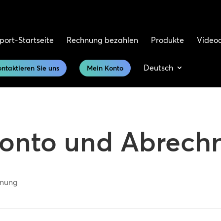
port-Startseite
Rechnung bezahlen
Produkte
Video
Deutsch
ntaktieren Sie uns
Mein Konto
onto und Abrech
hnung