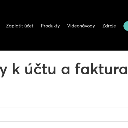
Zaplatit účet
Produkty
Videonávody
Zdroje
 k účtu a faktura