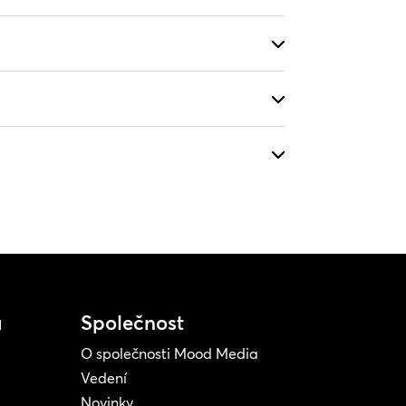
a
Společnost
O společnosti Mood Media
Vedení
Novinky