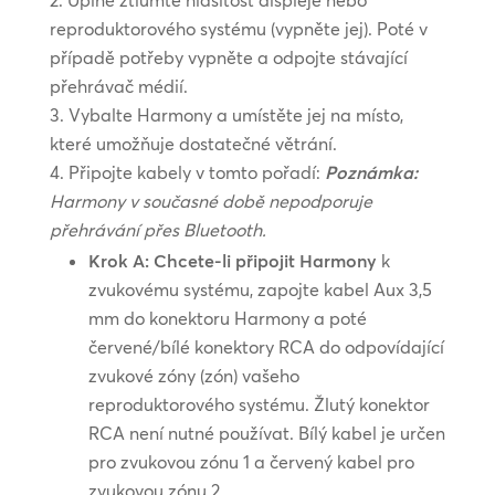
Úplně ztlumte hlasitost displeje nebo
reproduktorového systému (vypněte jej). Poté v
případě potřeby vypněte a odpojte stávající
přehrávač médií.
Vybalte Harmony a umístěte jej na místo,
které umožňuje dostatečné větrání.
Připojte kabely v tomto pořadí:
Poznámka:
Harmony v současné době nepodporuje
přehrávání přes Bluetooth.
Krok A: Chcete-li připojit Harmony
k
zvukovému systému, zapojte kabel Aux 3,5
mm do konektoru Harmony a poté
červené/bílé konektory RCA do odpovídající
zvukové zóny (zón) vašeho
reproduktorového systému. Žlutý konektor
RCA není nutné používat. Bílý kabel je určen
pro zvukovou zónu 1 a červený kabel pro
zvukovou zónu 2.