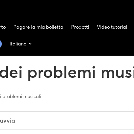
rto
Pagare la mia bolletta
Prodotti
Video tutorial
Italiano
 dei problemi musi
i problemi musicali
 avvia