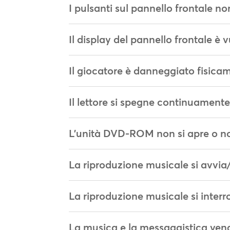
I pulsanti sul pannello frontale n
Il display del pannello frontale è v
Il giocatore è danneggiato fisica
Il lettore si spegne continuament
L'unità DVD-ROM non si apre o no
La riproduzione musicale si avvia
La riproduzione musicale si inter
La musica e la messaggistica veng