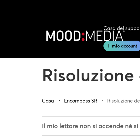
Casa del suppo
Il mio account
Risoluzione
Casa
Encompass SR
Risoluzione de
5
5
Il mio lettore non si accende né si