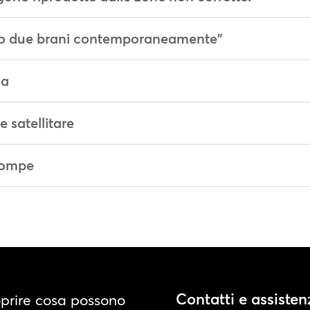
ono due brani contemporaneamente"
da
 satellitare
rrompe
Contatti e assisten
oprire cosa possono