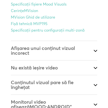
Specificații fișiere Mood Visuals
CerințeMVision
MVision Ghid de utilizare
Fișă tehnică MVP195
Specificații pentru configurații multi-zonă
Afișarea unui conținut vizual
incorect
Nu există ieșire video
Conținutul vizual pare să fie
înghețat
Monitorul video
afișeazăMOOD:ANDROID”