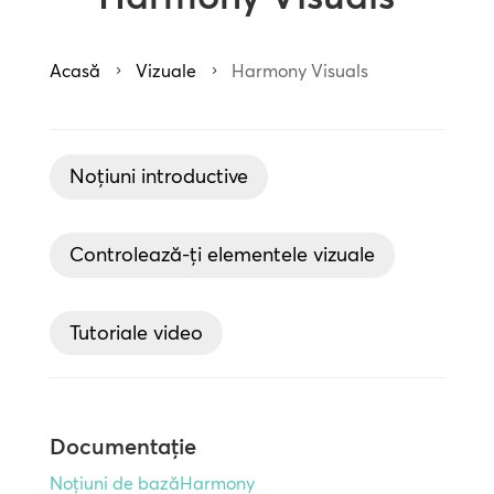
Acasă
Vizuale
Harmony Visuals
5
5
Noțiuni introductive
Controlează-ți elementele vizuale
Tutoriale video
Documentație
Noțiuni de bazăHarmony